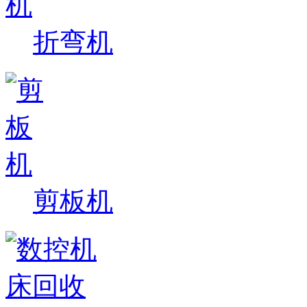
折弯机
剪板机